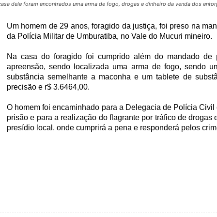
asa dele foram encontrados uma arma de fogo, drogas e dinheiro da venda dos entor
Um homem de 29 anos, foragido da justiça, foi preso na ma
da Polícia Militar de Umburatiba, no Vale do Mucuri mineiro.
Na casa do foragido foi cumprido além do mandado de
apreensão, sendo localizada uma arma de fogo, sendo um
substância semelhante a maconha e um tablete de substâ
precisão e r$ 3.6464,00.
O homem foi encaminhado para a Delegacia de Polícia Civi
prisão e para a realização do flagrante por tráfico de drogas 
presídio local, onde cumprirá a pena e responderá pelos cri