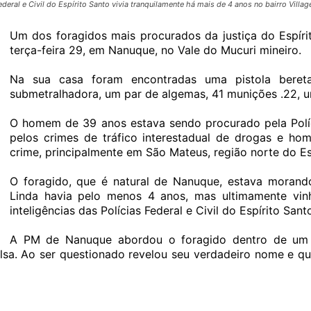
ral e Civil do Espírito Santo vivia tranquilamente há mais de 4 anos no bairro Village
Um dos foragidos mais procurados da justiça do Espíri
terça-feira 29, em Nanuque, no Vale do Mucuri mineiro.
Na sua casa foram encontradas uma pistola beret
submetralhadora, um par de algemas, 41 munições .22, 
O homem de 39 anos estava sendo procurado pela Polícia
pelos crimes de tráfico interestadual de drogas e hom
crime, principalmente em São Mateus, região norte do Es
O foragido, que é natural de Nanuque, estava morando 
Linda havia pelo menos 4 anos, mas ultimamente vin
inteligências das Polícias Federal e Civil do Espírito Sant
A PM de Nanuque abordou o foragido dentro de um v
lsa. Ao ser questionado revelou seu verdadeiro nome e q