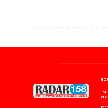
SO
RADA
leit
Aimo
info