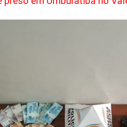
 é preso em Umburatiba no Val