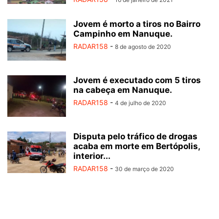
MORTE
MORTE SUSPEITA
NOTÍCIAS
PECULATO
POLÍTICA
PORTE ILEGAL DE ARMA
RECEPTAÇÃO
ROUBO
SAÚDE
Jovem é morto a tiros no Bairro
Campinho em Nanuque.
SEM CATEGORIA
SEQUESTRO
SERVIÇOS
SOCIAL
TRAFICO
RADAR158
-
TRÁFICO DE DROGAS
TRÂNSITO
USURPAÇÃO
VEÍCULO CLONADO
8 de agosto de 2020
VIDEO
VIOLÊNCIA CONTRA MULHER
Jovem é executado com 5 tiros
na cabeça em Nanuque.
RADAR158
-
4 de julho de 2020
Disputa pelo tráfico de drogas
acaba em morte em Bertópolis,
interior...
RADAR158
-
30 de março de 2020