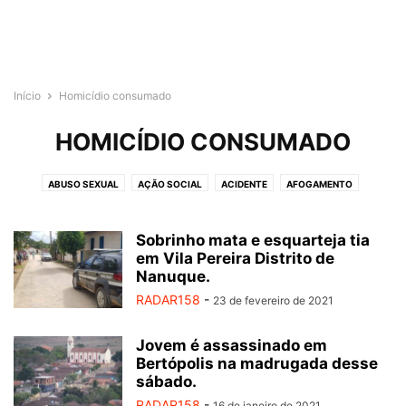
Início
Homicídio consumado
HOMICÍDIO CONSUMADO
ABUSO SEXUAL
AÇÃO SOCIAL
ACIDENTE
AFOGAMENTO
CIDADES
CRIME ORGANIZADO
CRIMES VIOLENTOS
CULTURA
DANO
DESPEDIDA
DISPARO DE ARMA DE FOGO
DUPLO HOMICÍDIO
Sobrinho mata e esquarteja tia
EDUCAÇÃO
ENCONTROS E DESPEDIDAS
em Vila Pereira Distrito de
ESPORTES
ESTELIONATO
Nanuque.
ESTUPRO DE VULNERÁVEL.
EXTORSÃO
RADAR158
-
23 de fevereiro de 2021
EXTORSÃO MEDIANTE SEQUESTRO
FEMINICÍDIO
FORAGIDO DA JUSTIÇA
FURTO
HOMICÍDIO CONSUMADO
Jovem é assassinado em
HOMICÍDIO CULPOSO
HOMICÍDIO DOLOSO
HOMICÍDIOS
Bertópolis na madrugada desse
INFRAESTRUTURA
INFRAESTRUTURA E URBANISMO
LATROCÍNIO
sábado.
LESÃO CORPORAL
LITERATURA
MOBILIDADE URBANA
MODA
RADAR158
-
16 de janeiro de 2021