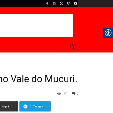
no Vale do Mucuri.
177
0
Imprimir
Telegram