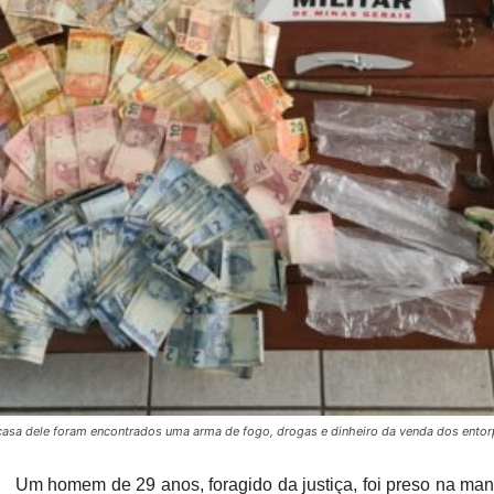
asa dele foram encontrados uma arma de fogo, drogas e dinheiro da venda dos entor
Um homem de 29 anos, foragido da justiça, foi preso na ma