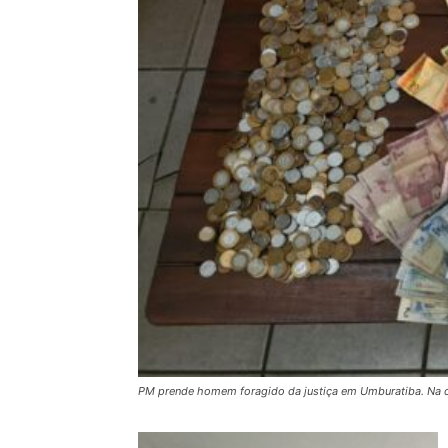
PM prende homem foragido da justiça em Umburatiba. Na c