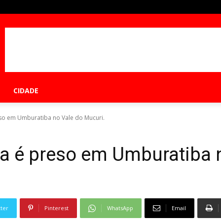
CIDADE
eso em Umburatiba no Vale do Mucuri.
ça é preso em Umburatiba 
tter
Pinterest
WhatsApp
Email