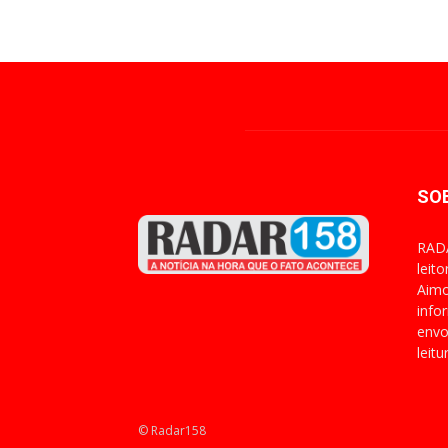
SO
RADA
leit
Aimo
info
envo
leitu
© Radar158