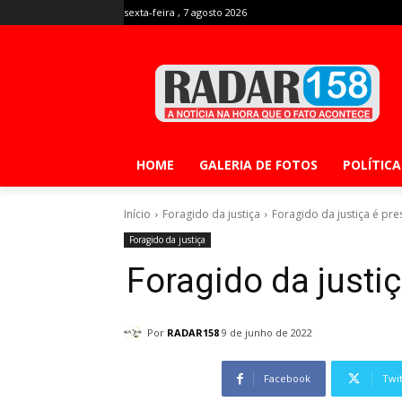
sexta-feira , 7 agosto 2026
HOME
GALERIA DE FOTOS
POLÍTICA
Início
Foragido da justiça
Foragido da justiça é pr
Foragido da justiça
Foragido da justi
Por
RADAR158
9 de junho de 2022
Facebook
Twi