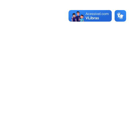
MORTE
MORTE SUSPEITA
NOTÍCIAS
PECULATO
POLÍTICA
PORTE ILEGAL DE ARMA
RECEPTAÇÃO
ROUBO
SAÚDE
SEM CATEGORIA
SEQUESTRO
SERVIÇOS
SOCIAL
TRAFICO
TRÁFICO DE DROGAS
TRÂNSITO
USURPAÇÃO
VEÍCULO CLONADO
VIDEO
VIOLÊNCIA CONTRA MULHER