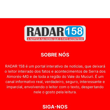
SOBRE NÓS
RADAR 158 é um portal interativo de notícias, que deixará
o leitor inteirado dos fatos e acontecimentos de Serra dos
Aimorés-MG e de toda a região do Vale do Mucuri. É um
canal informativo real, verdadeiro, seguro, interessante e
imparcial, envolvendo o leitor com o texto, despertando
nele o gosto pela leitura.
SIGA-NOS