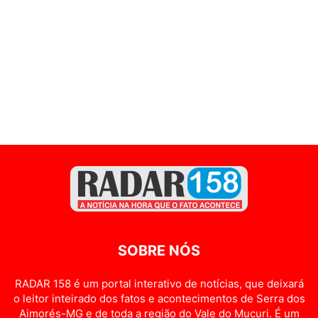
SOBRE NÓS
RADAR 158 é um portal interativo de notícias, que deixará
o leitor inteirado dos fatos e acontecimentos de Serra dos
Aimorés-MG e de toda a região do Vale do Mucuri. É um