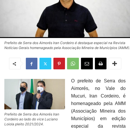
Prefeito de Serra dos Aimorés Iran Cordeiro é destaque especial na Revista
Notícias Gerais homenageado pela Associação Mineira de Municípios (AMM).
O prefeito de Serra dos
Aimorés, no Vale do
Mucuri, Iran Cordeiro, é
homenageado pela AMM
(Associação Mineira dos
Prefeito de Serra dos Aimorés Iran
Municípios) em edição
Cordeiro ao lado do vice Luciano
Loiola pleito 2021/2024.
especial da revista