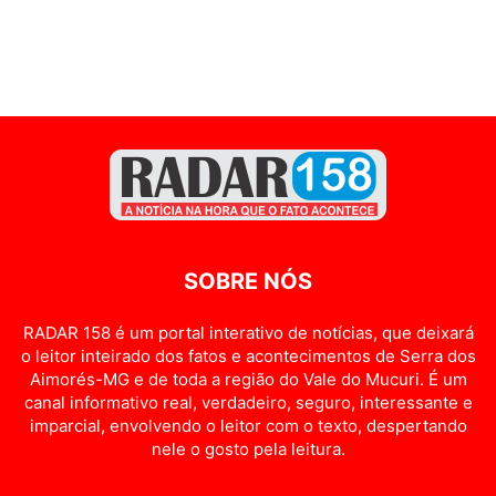
SOBRE NÓS
RADAR 158 é um portal interativo de notícias, que deixará
o leitor inteirado dos fatos e acontecimentos de Serra dos
Aimorés-MG e de toda a região do Vale do Mucuri. É um
canal informativo real, verdadeiro, seguro, interessante e
imparcial, envolvendo o leitor com o texto, despertando
nele o gosto pela leitura.