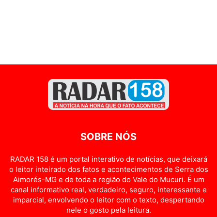
SOBRE NÓS
RADAR 158 é um portal interativo de notícias, que deixará
o leitor inteirado dos fatos e acontecimentos de Serra dos
Aimorés-MG e de toda a região do Vale do Mucuri. É um
canal informativo real, verdadeiro, seguro, interessante e
imparcial, envolvendo o leitor com o texto, despertando
nele o gosto pela leitura.