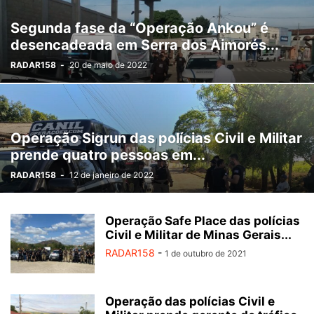
MORTE
MORTE SUSPEITA
NOTÍCIAS
PECULATO
POLÍTICA
Segunda fase da “Operação Ankou” é
PORTE ILEGAL DE ARMA
RECEPTAÇÃO
ROUBO
SAÚDE
desencadeada em Serra dos Aimorés...
SEM CATEGORIA
SEQUESTRO
SERVIÇOS
SOCIAL
TRAFICO
RADAR158
-
20 de maio de 2022
TRÁFICO DE DROGAS
TRÂNSITO
USURPAÇÃO
VEÍCULO CLONADO
VIDEO
VIOLÊNCIA CONTRA MULHER
Operação Sigrun das polícias Civil e Militar
prende quatro pessoas em...
RADAR158
-
12 de janeiro de 2022
Operação Safe Place das polícias
Civil e Militar de Minas Gerais...
RADAR158
-
1 de outubro de 2021
Operação das polícias Civil e