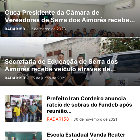
MORTE
MORTE SUSPEITA
NOTÍCIAS
PECULATO
POLÍTICA
Cuca Presidente da Câmara de
PORTE ILEGAL DE ARMA
RECEPTAÇÃO
ROUBO
SAÚDE
Vereadores de Serra dos Aimorés recebe...
SEM CATEGORIA
SEQUESTRO
SERVIÇOS
SOCIAL
TRAFICO
RADAR158
-
2 de março de 2023
TRÁFICO DE DROGAS
TRÂNSITO
USURPAÇÃO
VEÍCULO CLONADO
VIDEO
VIOLÊNCIA CONTRA MULHER
Secretaria de Educação de Serra dos
Aimorés recebe veículo através de...
RADAR158
-
15 de junho de 2022
Prefeito Iran Cordeiro anuncia
rateio de sobras do Fundeb após
reunião...
RADAR158
-
30 de novembro de 2021
Escola Estadual Vanda Reuter