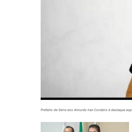
Prefeito de Serra dos Aimorés Iran Cordeiro é destaque es