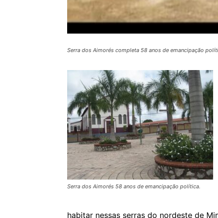
Serra dos Aimorés completa 58 anos de emancipação polític
Serra dos Aimorés 58 anos de emancipação política.
habitar nessas serras do nordeste de Mi