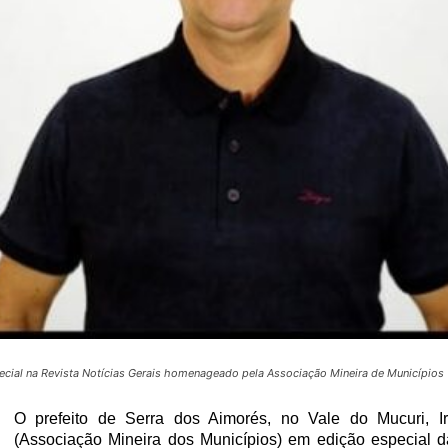
pecial na Revista Notícias Gerais homenageado pela Associação Mineira de Municípios
O prefeito de Serra dos Aimorés, no Vale do Mucuri,
(Associação Mineira dos Municípios) em edição especial da