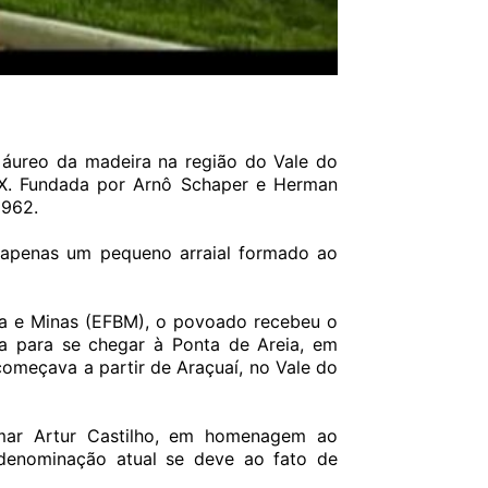
o áureo da madeira na região do Vale do
XX. Fundada por Arnô Schaper e Herman
1962.
a apenas um pequeno arraial formado ao
ia e Minas (EFBM),
o povoado recebeu o
va para se chegar à Ponta de Areia, em
começava a partir de Araçuaí, no Vale do
mar Artur Castilho, em homenagem ao
denominação atual se deve ao fato de